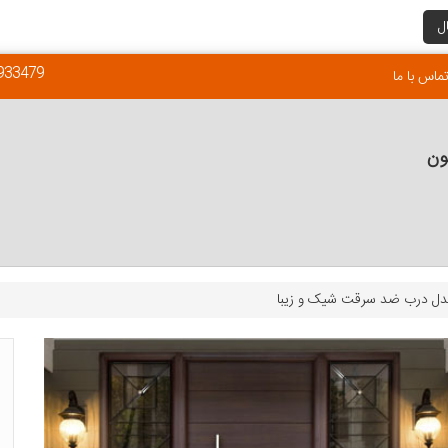
ل
933479
ماس با ما
ون
ل درب ضد سرقت شیک و زیبا