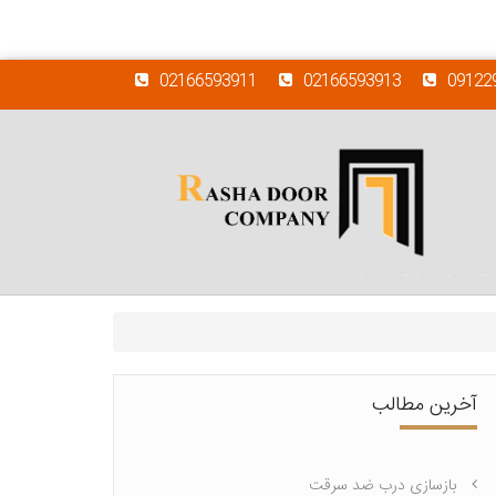
02166593911
02166593913
09122
آخرین مطالب
بازسازی درب ضد سرقت