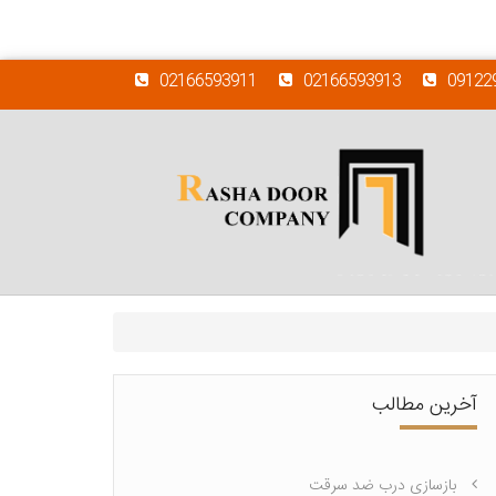
02166593911
02166593913
09122
آخرین مطالب
بازسازی درب ضد سرقت