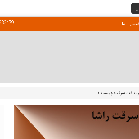
ل
933479
ماس با ما
رب ضد سرقت چیست ؟