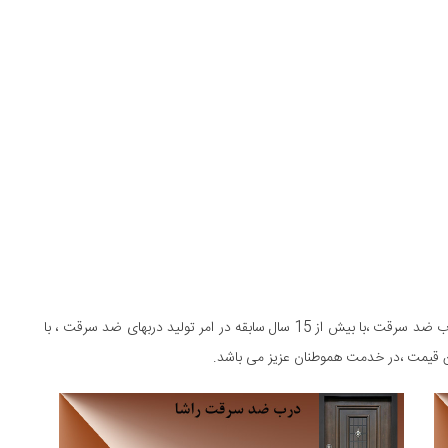
) ، تولید کننده ی انواع درب ضد سرقت ،با بیش از 15 سال سابقه در امر تولید دربهای ضد سرقت ، با
ن قیمت ،در خدمت هموطنان عزیز می باشد.