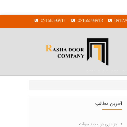
02166593911
02166593913
09122
آخرین مطالب
بازسازی درب ضد سرقت