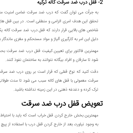
2- قفل درب ضد سرقت کاله ترکیه
به جرأت می توان گفت که درب ضد سرقت ضامن امنیت مناز
تحقق این هدف امری الزامی و منطقی است. در بین قفل ه
شاخص های بالایی قرار دارند که قفل درب ضد سرقت کاله یک
دلیل این امر به کارگیری آلیاژ و مواد مستحکم و مغزی ماندگار ب
مهمترین فاکتور برای تعیین کیفیت قفل درب ضد سرقت بحث ا
شود تا سارقان و افراد بیگانه نتوانند به ساختمان نفوذ کنند.
دقت کنید که نوع قفلی که قرار است بر روی درب ضد سرق
سرقت معمولی با قفل های کاله سبب می شود تا مدت طولانی 
ترک کرده و دغدغه ذهنی در این زمینه نداشته باشید.
تعويض قفل درب ضد سرقت
مهمترین بخش خارج کردن قفل خراب است که باید با احتیاط ا
به وجود نیاورد، بعد از خارج کردن قفل درب با استفاده از پ