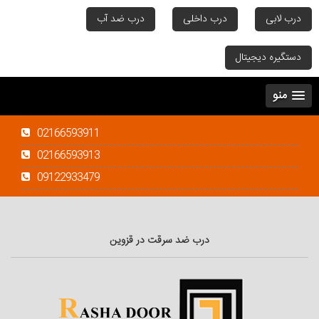
درب لابی
درب داخلی
درب ضد آب
دستگیره دیجیتال
منو
02166593911
02166593913
09122933479
درب ضد سرقت در قزوین