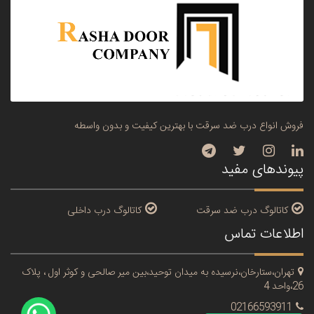
فروش انواع درب ضد سرقت با بهترین کیفیت و بدون واسطه
پیوندهای مفید
کاتالوگ درب ضد سرقت
کاتالوگ درب داخلی
اطلاعات تماس
تهران،ستارخان،نرسیده به میدان توحید،بین میر صالحی و کوثر اول ، پلاک
26،واحد 4
02166593911