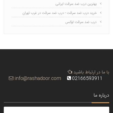
بهترین درب ضد سرقت ایرانی
خرید درب ضد سرقت - درب ضد سرقت در غرب تهران
درب ضد سرقت لوکس
با ما در ارتباط باشید
info@rashadoor.com
02166593911
درباره ما