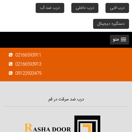
درب لابی
درب داخلی
درب ضد آب
دستگیره دیجیتال
منو
02166593911
02166593913
09122933479
درب ضد سرقت در قم