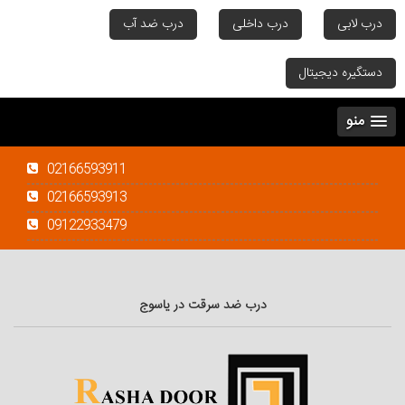
درب لابی
درب داخلی
درب ضد آب
دستگیره دیجیتال
منو
02166593911
02166593913
09122933479
درب ضد سرقت در یاسوج