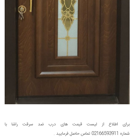
برای اطلاع از لیست قیمت های درب ضد سرقت راشا با
شماره 02166593911 تماس حاصل فرمایید .