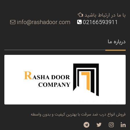
با ما در ارتباط باشید
info@rashadoor.com
02166593911
درباره ما
فروش انواع درب ضد سرقت با بهترین کیفیت و بدون واسطه