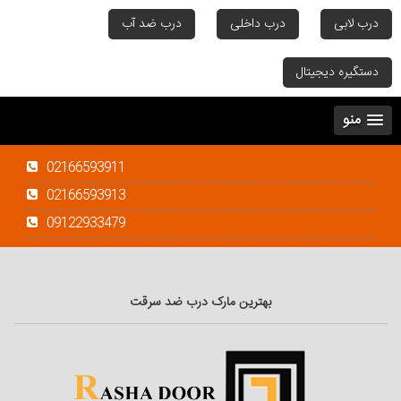
درب لابی
درب داخلی
درب ضد آب
دستگیره دیجیتال
منو
02166593911
02166593913
09122933479
بهترین مارک درب ضد سرقت