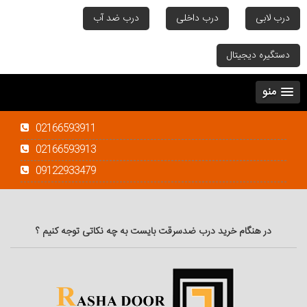
درب لابی
درب داخلی
درب ضد آب
دستگیره دیجیتال
منو
02166593911
02166593913
09122933479
در هنگام خرید درب ضدسرقت بایست به چه نکاتی توجه کنیم ؟