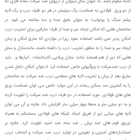
کاملا مقاوم باشد. به عنوان مثال میتوان از دربهای ضد سرقت ساده فلزی که
از دو ورق فولادی به ضخامت یک میلیمتر در هر دو طرف درب و یک لایه
پشم سنگ یا یونولیت به عنوان عایق صدا و دما ساخته می شود در
ساختمان هایی که امکان ایجاد سر و صدا از طرف سارقین برای تخریب درب
امکان پذیر نمی باشد، استفاده نمود زیرا در مواردی که سارق امکان و زمان
ایجاد سر و صدا را به منظور تخریب درب را داشته باشند، مانندمنازل و محل
هایی که دور از هم هستند مانند: منازل ویلایی ،کارخانجات , انبارها و… باید
از درب ضدسرقت با ویژگیهای خاص استفاده کرد تا بتوان امکان داخل شدن
سارق بعد از برش و تخریب لایه های سطحی درب ضد سرقت به ساختمان
را به کمترین حد ممکن رساند.در این موارد خاص می توان ضخامت ورق
های های فولادی مورد استفاده در دو طرف درب ضد سرقت را تقویت کرده
و به دو میلی متر و جمعا چهار میلی متر افزایش داد علاوه بر آن می توان
لایه های میانی نیز از طریق ایجاد شبکه های فولادی مستحکم به همراه
تزریق فوم های ضد برش , ضد مته، ضد اسید تقویت کرد. علاوه بر
استانداردهای امنیتی و تقویتی در تولید درب ضد سرقت و انتخاب درب,