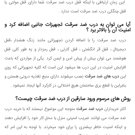
این زمان ارتباطی با اینکه قفل درب ضد سرقت شما دارای قفل مولتی یا
قفل چنگکی درب ضد سرقت است ندارد .
آیا می توان به درب ضد سرقت تجهیزات جانبی اضافه کرد و
امنیت آن را بالاتر برد ؟
درب ضد سرقت را با اضافه کردن تجهیزاتی مانند زنگ هشدار ،قفل
دیجیتال ، قفل اثر انگشتی ، قفل کارتی ، قفل رمزدار و یه طور کلی قفل
هوشمند می توان بیش از پیش امن و ایمن کرد .یکی از مواردی که باعث
افزایش امنیت در این درب ها میشود این است که کلیه تجهیزاتی که روی
این
درب های ضد سرقت
نصب میشوند دارای منبع تغذیه درونی هستن و
بنابراین با قطع برق ساختمان هیچ اختلالی در کارکرد آنها ایجاد نمیشود .
روش های مرسوم ورود سارقین از درب ضد سرقت چیست؟
اکثر خریداران
درب ضد سرقت
متوجه این موضوع نیستند که با خرید درب
ضد سرقت می توانند ضریب امنیتی منزل یا محل کار خود را افزایش دهند
و اینکه امنیت خاطر بیشتری را برای خود میخرند. با توجه به این امر که