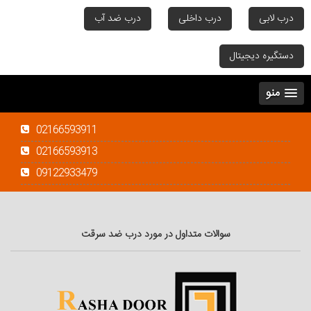
درب لابی
درب داخلی
درب ضد آب
دستگیره دیجیتال
منو
02166593911
02166593913
09122933479
سوالات متداول در مورد درب ضد سرقت