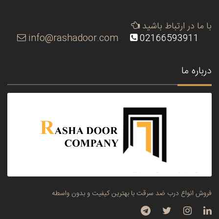
با ما در ارتباط باشید
info@rashadoor.com
02166593911
درباره ما
فروش انواع درب ضد سرقت با بهترین کیفیت و بدون واسطه