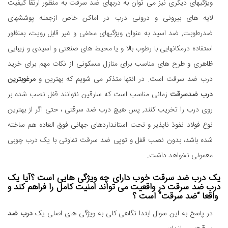
ویژگیهای دیگری نیز می توان به دربهای ضد سرقت به منظور ارتقا کیفیت
لایه های بیرونی و درونی درب در اماکن خاص ازجمله پوششهای
ضدرطوبت, ضد اسید به عنوان ویژگیهای مخفی و غیر قابل رویت، بمنظور
استفاده درمکانهایی با رطوب بالا و یا محیط های صنعتی و اسیدی و زیبایی
ظاهری و طرح های مناسب برای منازل مسکونی از نکات مهم برای خرید
درب ضد سرقت است. در انتها متذکر می شویم که بهترین و
مرغوبترین
درب ضدسرقت
زمانی مناسب است که سارقین نتوانند قفل نصب شده بر
روی درب را تخریب کنند, پس هیچ درب ضد سرقتی ، حتی اگر از بهترین
نوع فولاد نفوذ ناپذیر و تحت استانداردهای جهانی فوق العاده هم ساخته
شده باشد، بدون نصب قفل و توپی ضد سرقت تفاوتی با یک درب چوبی
معمولی نخواهد داشت.
یک درب ضد سرقت خوب دارای چه ویژگی هایی است ؟آیا یک
درب ضد سرقت در واقعیت می تواند امنیت کامل را فراهم کند و
واقعا “ضد سرقت” است ؟
در پاسخ به این سوال ابتدا نگاهی کلی به ویژگی های اصلی یک
درب ضد