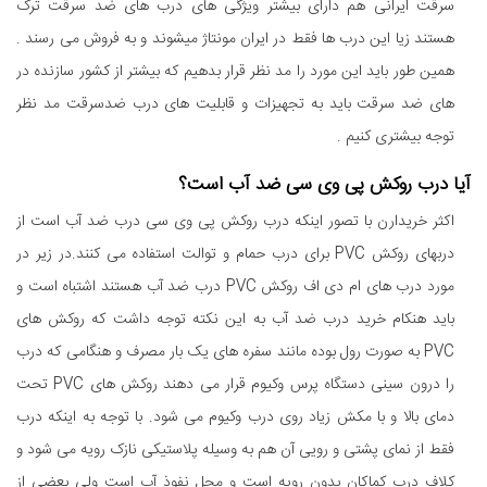
سرقت ایرانی هم دارای بیشتر ویژگی های درب های ضد سرقت ترک
هستند زیا این درب ها فقط در ایران مونتاژ میشوند و به فروش می رسند .
همین طور باید این مورد را مد نظر قرار بدهیم که بیشتر از کشور سازنده در
های ضد سرقت باید به تجهیزات و قابلیت های درب ضدسرقت مد نظر
توجه بیشتری کنیم .
آیا درب روکش پی وی سی ضد آب است؟
اکثر خریدارن با تصور اینکه درب روکش پی وی سی درب ضد آب است از
دربهای روکش PVC برای درب حمام و توالت استفاده می کنند.در زیر در
مورد درب های ام دی اف روکش PVC درب ضد آب هستند اشتباه است و
باید هنکام خرید درب ضد آب به این نکته توجه داشت که روکش های
PVC به صورت رول بوده مانند سفره های یک بار مصرف و هنگامی که درب
را درون سینی دستگاه پرس وکیوم قرار می دهند روکش های PVC تحت
دمای بالا و با مکش زیاد روی درب وکیوم می شود. با توجه به اینکه درب
فقط از نمای پشتی و رویی آن هم به وسیله پلاستیکی نازک رویه می شود و
کلاف درب کماکان بدون رویه است و محل نفوذ آب است ولی بعضی از