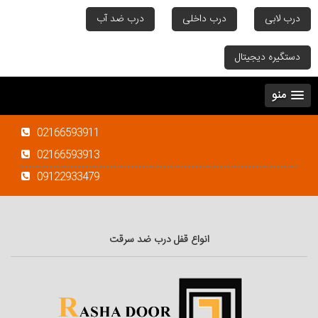
درب لابی
درب داخلی
درب ضد آب
دستگیره دیجیتال
منو
02166593911
02166593913
09122933479
انواع قفل درب ضد سرقت