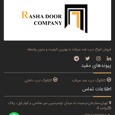
فروش انواع درب ضد سرقت با بهترین کیفیت و بدون واسطه
پیوندهای مفید
کاتالوگ درب ضد سرقت
کاتالوگ درب داخلی
اطلاعات تماس
تهران،ستارخان،نرسیده به میدان توحید،بین میر صالحی و کوثر اول ، پلاک
26،واحد 4