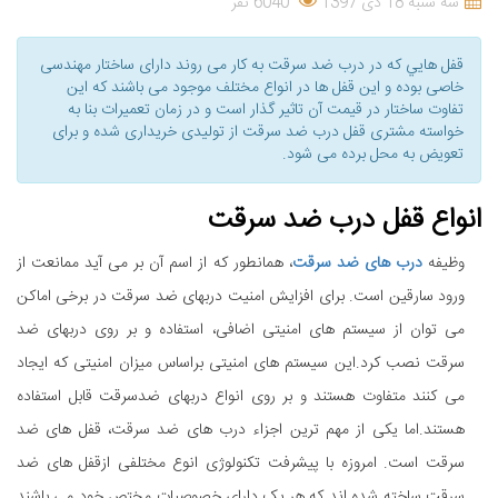
سه شنبه 18 دی 1397
6040 نفر
قفل هایي که در درب ضد سرقت به کار می روند دارای ساختار مهندسی
خاصی بوده و این قفل ها در انواع مختلف موجود می باشند که این
تفاوت ساختار در قیمت آن تاثیر گذار است و در زمان تعمیرات بنا به
خواسته مشتری قفل درب ضد سرقت از تولیدی خریداری شده و برای
تعویض به محل برده می شود.
انواع قفل درب ضد سرقت
وظیفه
درب های ضد سرقت
، همانطور که از اسم آن بر می آید ممانعت از
ورود سارقین است. برای افزایش امنیت دربهای ضد سرقت در برخی اماکن
می توان از سیستم های امنیتی اضافی، استفاده و بر روی دربهای ضد
سرقت نصب کرد.این سیستم های امنیتی براساس میزان امنیتی که ایجاد
می کنند متفاوت هستند و بر روی انواع دربهای ضدسرقت قابل استفاده
هستند.اما یکی از مهم ترین اجزاء درب های ضد سرقت، قفل های ضد
سرقت است. امروزه با پیشرفت تکنولوژی انوع مختلفی ازقفل های ضد
سرقت ساخته شده اند که هر یک دارای خصوصیات مختص خود می باشند