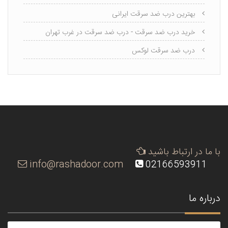
بهترین درب ضد سرقت ایرانی
خرید درب ضد سرقت - درب ضد سرقت در غرب تهران
درب ضد سرقت لوکس
با ما در ارتباط باشید
info@rashadoor.com
02166593911
درباره ما