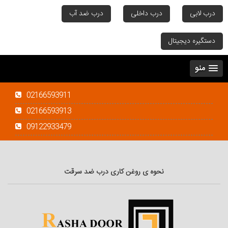
درب لابی
درب داخلی
درب ضد آب
دستگیره دیجیتال
منو
02166593911
02166593913
09122933479
نحوه ی روغن کاری درب ضد سرقت