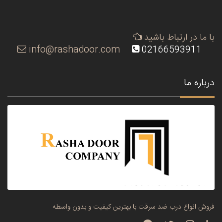
با ما در ارتباط باشید
info@rashadoor.com
02166593911
درباره ما
فروش انواع درب ضد سرقت با بهترین کیفیت و بدون واسطه