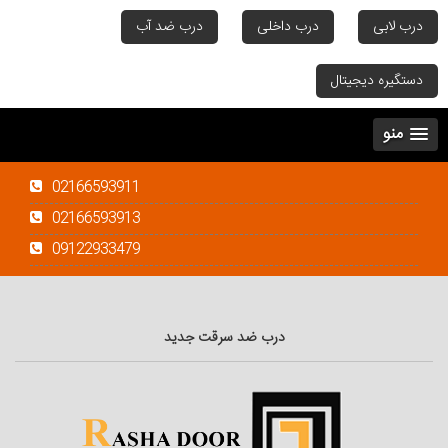
درب لابی
درب داخلی
درب ضد آب
دستگیره دیجیتال
منو
02166593911
02166593913
09122933479
درب ضد سرقت جدید