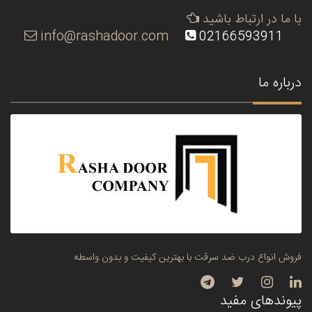
با ما در ارتباط باشید
info@rashadoor.com
02166593911
درباره ما
فروش انواع درب ضد سرقت با بهترین کیفیت و بدون واسطه
پیوندهای مفید