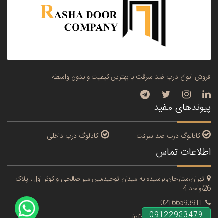
فروش انواع درب ضد سرقت با بهترین کیفیت و بدون واسطه
پیوندهای مفید
کاتالوگ درب ضد سرقت
کاتالوگ درب داخلی
اطلاعات تماس
تهران،ستارخان،نرسیده به میدان توحید،بین میر صالحی و کوثر اول ، پلاک
26،واحد 4
02166593911
09122933479
info@rashadoor.com