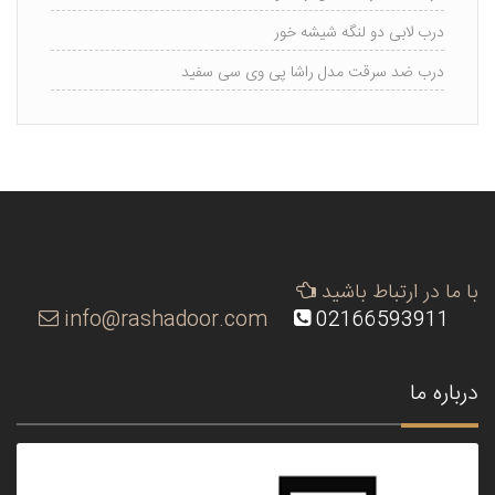
درب لابی دو لنگه شیشه خور
درب ضد سرقت مدل راشا پی وی سی سفید
با ما در ارتباط باشید
info@rashadoor.com
02166593911
درباره ما