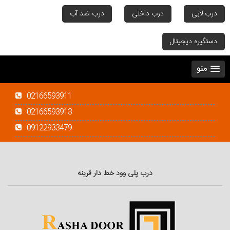
درب لابی
درب داخلی
درب ضد آب
دستگیره دیجیتال
منو
02166593911
02166593913
09122933479
درب پلی وود خط دار قرینه