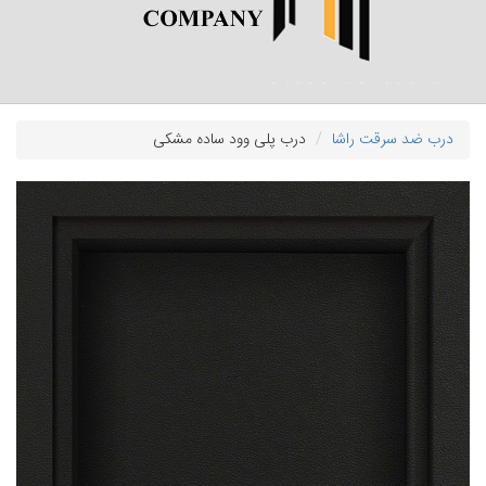
درب ضد سرقت راشا
درب پلی وود ساده مشکی