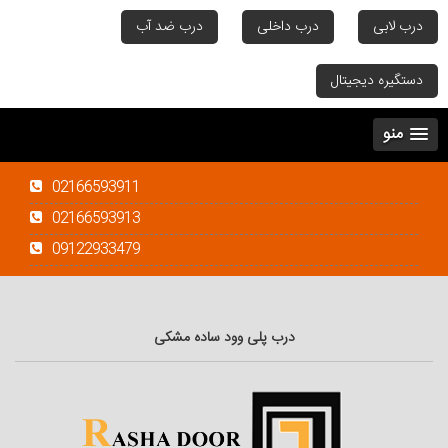
درب لابی
درب داخلی
درب ضد آب
دستگیره دیجیتال
منو
02166593911
02166593913
09122933479
درب پلی وود ساده مشکی