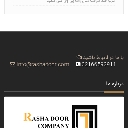
درب ضد سرقت مدل راشا پی وی سی سفید
با ما در ارتباط باشید
info@rashadoor.com
02166593911
درباره ما