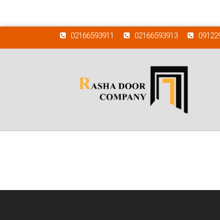
02166593911
02166593913
09122