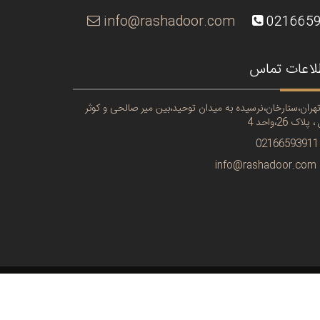
info@rashadoor.com
021665
لاعات تماس
هران،ستارخان،نرسیده به میدان توحید،بین میر صالحی و کوثر
 پلاک 26،واحد 4
02166593911
info@rashadoor.com