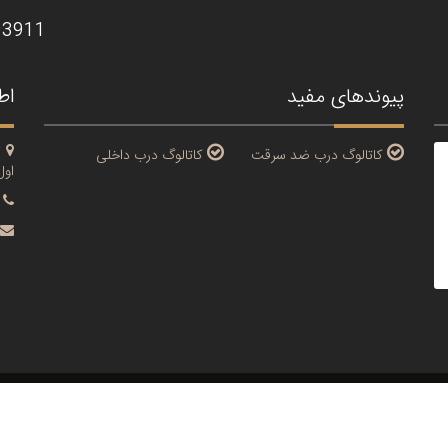
93911
پیوندهای مفید
اط
ت
کاتالوگ درب ضد سرقت
کاتالوگ درب داخلی
اول ،